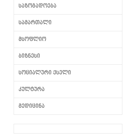
ᲡᲐᲖᲝᲒᲐᲓᲝᲔᲑᲐ
ᲡᲐᲛᲐᲠᲗᲐᲚᲘ
ᲛᲡᲝᲤᲚᲘᲝ
ᲑᲘᲖᲜᲔᲡᲘ
ᲡᲝᲪᲘᲐᲚᲣᲠᲘ ᲥᲡᲔᲚᲘ
ᲙᲣᲚᲢᲣᲠᲐ
ᲛᲔᲓᲘᲪᲘᲜᲐ