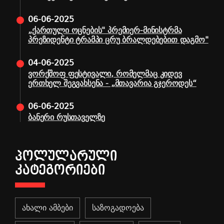
06-06-2025
„ქართული ოცნების" პრემიერ-მინისტრმა
პრეზიდენტი ტრამპი ცრუ ბრალდებებით დაგმო"
04-06-2025
ვორქშოფ ფესტივალი, რომელმაც კიდევ
ერთხელ შეგვახსენა - „მთავარია გჯეროდეს“
06-06-2025
ბანერი რუსთაველზე
ᲞᲝᲚᲣᲚᲐᲠᲣᲚᲘ
ᲙᲐᲢᲔᲒᲝᲠᲘᲔᲑᲘ
ახალი ამბები
საზოგადოება