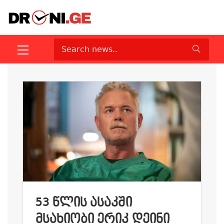
53 ᲬᲚᲘᲡ ᲐᲡᲐᲙᲨᲘ
ᲛᲡᲐᲮᲘᲝᲑᲘ ᲔᲠᲘᲙ ᲓᲔᲘᲜᲘ