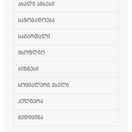
ᲐᲮᲐᲚᲘ ᲐᲛᲑᲔᲑᲘ
ᲡᲐᲖᲝᲒᲐᲓᲝᲔᲑᲐ
ᲡᲐᲛᲐᲠᲗᲐᲚᲘ
ᲛᲡᲝᲤᲚᲘᲝ
ᲑᲘᲖᲜᲔᲡᲘ
ᲡᲝᲪᲘᲐᲚᲣᲠᲘ ᲥᲡᲔᲚᲘ
ᲙᲣᲚᲢᲣᲠᲐ
ᲛᲔᲓᲘᲪᲘᲜᲐ