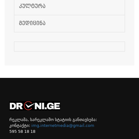
ᲙᲣᲚᲢᲣᲠᲐ
ᲛᲔᲓᲘᲪᲘᲜᲐ
რეკლამა, სარეკლამო სტატიის განთავსება:
კონტაქტი:
img.internetmedia@gmail.com
595 58 18 18