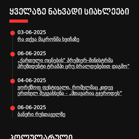
ᲧᲕᲔᲚᲐᲖᲔ ᲜᲐᲮᲕᲐᲓᲘ ᲡᲘᲐᲮᲚᲔᲔᲑᲘ
03-06-2025
რა თქვა მაკრონმა ხვიჩაზე
06-06-2025
„ქართული ოცნების" პრემიერ-მინისტრმა
პრეზიდენტი ტრამპი ცრუ ბრალდებებით დაგმო"
04-06-2025
ვორქშოფ ფესტივალი, რომელმაც კიდევ
ერთხელ შეგვახსენა - „მთავარია გჯეროდეს“
06-06-2025
ბანერი რუსთაველზე
ᲞᲝᲚᲣᲚᲐᲠᲣᲚᲘ