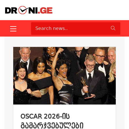
OSCAR 2026-ᲘᲡ
ᲒᲐᲛᲐᲠᲯᲕᲔᲑᲣᲚᲔᲑᲘ