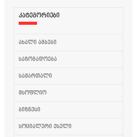
ᲙᲐᲢᲔᲒᲝᲠᲘᲔᲑᲘ
ᲐᲮᲐᲚᲘ ᲐᲛᲑᲔᲑᲘ
ᲡᲐᲖᲝᲒᲐᲓᲝᲔᲑᲐ
ᲡᲐᲛᲐᲠᲗᲐᲚᲘ
ᲛᲡᲝᲤᲚᲘᲝ
ᲑᲘᲖᲜᲔᲡᲘ
ᲡᲝᲪᲘᲐᲚᲣᲠᲘ ᲥᲡᲔᲚᲘ