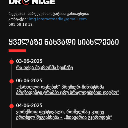
რეკლამა, სარეკლამო სტატიის განთავსება:
კონტაქტი:
img.internetmedia@gmail.com
595 58 18 18
ᲧᲕᲔᲚᲐᲖᲔ ᲜᲐᲮᲕᲐᲓᲘ ᲡᲘᲐᲮᲚᲔᲔᲑᲘ
03-06-2025
რა თქვა მაკრონმა ხვიჩაზე
06-06-2025
„ქართული ოცნების" პრემიერ-მინისტრმა
პრეზიდენტი ტრამპი ცრუ ბრალდებებით დაგმო"
04-06-2025
ვორქშოფ ფესტივალი, რომელმაც კიდევ
ერთხელ შეგვახსენა - „მთავარია გჯეროდეს“