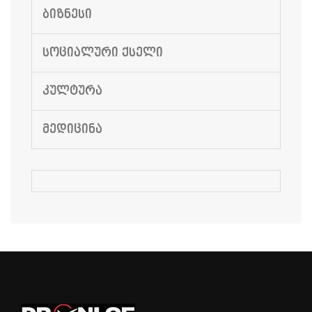
ᲑᲘᲖᲜᲔᲡᲘ
ᲡᲝᲪᲘᲐᲚᲣᲠᲘ ᲥᲡᲔᲚᲘ
ᲙᲣᲚᲢᲣᲠᲐ
ᲛᲔᲓᲘᲪᲘᲜᲐ