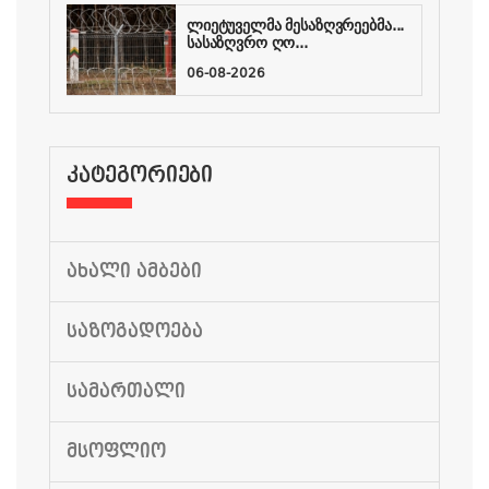
ლიეტუველმა მესაზღვრეებმა...
სასაზღვრო ღო...
06-08-2026
ᲙᲐᲢᲔᲒᲝᲠᲘᲔᲑᲘ
ᲐᲮᲐᲚᲘ ᲐᲛᲑᲔᲑᲘ
ᲡᲐᲖᲝᲒᲐᲓᲝᲔᲑᲐ
ᲡᲐᲛᲐᲠᲗᲐᲚᲘ
ᲛᲡᲝᲤᲚᲘᲝ