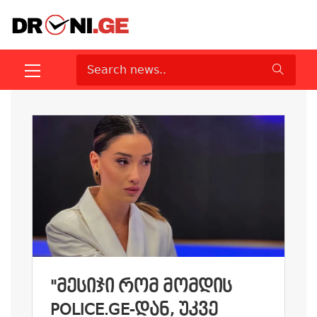
"ᲛᲔᲡᲘᲯᲘ ᲠᲝᲛ ᲛᲝᲛᲓᲘᲡ
POLICE.GE-ᲓᲐᲜ, ᲣᲙᲕᲔ