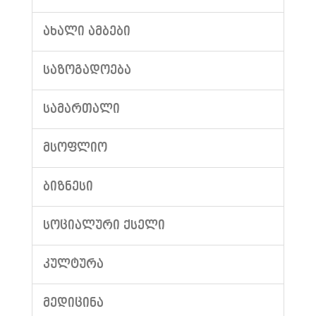
ᲐᲮᲐᲚᲘ ᲐᲛᲑᲔᲑᲘ
ᲡᲐᲖᲝᲒᲐᲓᲝᲔᲑᲐ
ᲡᲐᲛᲐᲠᲗᲐᲚᲘ
ᲛᲡᲝᲤᲚᲘᲝ
ᲑᲘᲖᲜᲔᲡᲘ
ᲡᲝᲪᲘᲐᲚᲣᲠᲘ ᲥᲡᲔᲚᲘ
ᲙᲣᲚᲢᲣᲠᲐ
ᲛᲔᲓᲘᲪᲘᲜᲐ