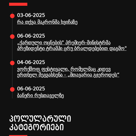
03-06-2025
რა თქვა მაკრონმა ხვიჩაზე
06-06-2025
„ქართული ოცნების" პრემიერ-მინისტრმა
პრეზიდენტი ტრამპი ცრუ ბრალდებებით დაგმო"
04-06-2025
ვორქშოფ ფესტივალი, რომელმაც კიდევ
ერთხელ შეგვახსენა - „მთავარია გჯეროდეს“
06-06-2025
ბანერი რუსთაველზე
ᲞᲝᲚᲣᲚᲐᲠᲣᲚᲘ
ᲙᲐᲢᲔᲒᲝᲠᲘᲔᲑᲘ