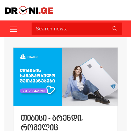
ᲗᲘᲑᲘᲡᲘ - ᲑᲠᲔᲜᲓᲘ,
ᲠᲝᲛᲔᲚᲘᲪ