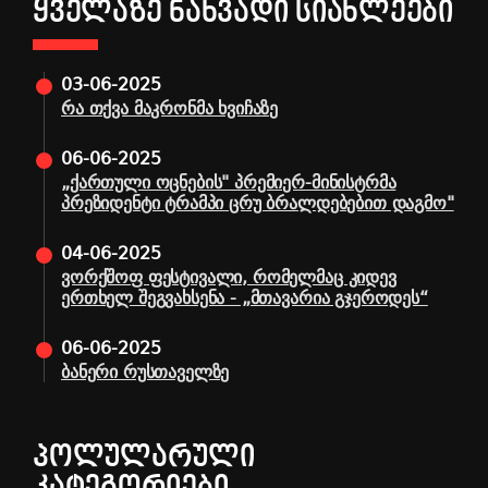
ᲧᲕᲔᲚᲐᲖᲔ ᲜᲐᲮᲕᲐᲓᲘ ᲡᲘᲐᲮᲚᲔᲔᲑᲘ
03-06-2025
რა თქვა მაკრონმა ხვიჩაზე
06-06-2025
„ქართული ოცნების" პრემიერ-მინისტრმა
პრეზიდენტი ტრამპი ცრუ ბრალდებებით დაგმო"
04-06-2025
ვორქშოფ ფესტივალი, რომელმაც კიდევ
ერთხელ შეგვახსენა - „მთავარია გჯეროდეს“
06-06-2025
ბანერი რუსთაველზე
ᲞᲝᲚᲣᲚᲐᲠᲣᲚᲘ
ᲙᲐᲢᲔᲒᲝᲠᲘᲔᲑᲘ