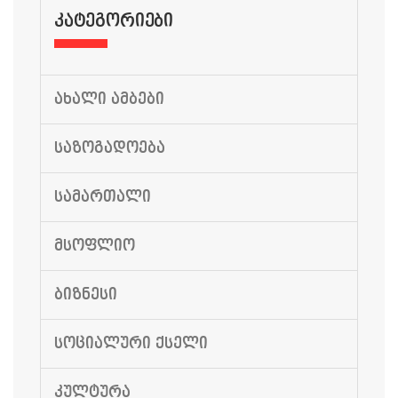
ᲙᲐᲢᲔᲒᲝᲠᲘᲔᲑᲘ
ᲐᲮᲐᲚᲘ ᲐᲛᲑᲔᲑᲘ
ᲡᲐᲖᲝᲒᲐᲓᲝᲔᲑᲐ
ᲡᲐᲛᲐᲠᲗᲐᲚᲘ
ᲛᲡᲝᲤᲚᲘᲝ
ᲑᲘᲖᲜᲔᲡᲘ
ᲡᲝᲪᲘᲐᲚᲣᲠᲘ ᲥᲡᲔᲚᲘ
ᲙᲣᲚᲢᲣᲠᲐ