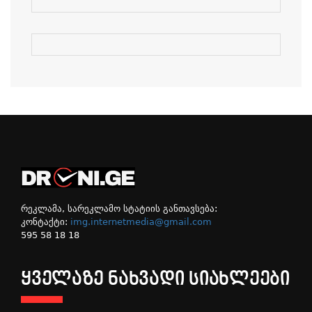
რეკლამა, სარეკლამო სტატიის განთავსება:
კონტაქტი:
img.internetmedia@gmail.com
595 58 18 18
ᲧᲕᲔᲚᲐᲖᲔ ᲜᲐᲮᲕᲐᲓᲘ ᲡᲘᲐᲮᲚᲔᲔᲑᲘ