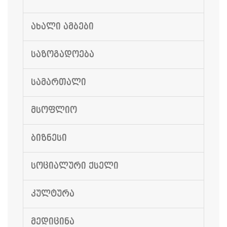
ᲐᲮᲐᲚᲘ ᲐᲛᲑᲔᲑᲘ
ᲡᲐᲖᲝᲒᲐᲓᲝᲔᲑᲐ
ᲡᲐᲛᲐᲠᲗᲐᲚᲘ
ᲛᲡᲝᲤᲚᲘᲝ
ᲑᲘᲖᲜᲔᲡᲘ
ᲡᲝᲪᲘᲐᲚᲣᲠᲘ ᲥᲡᲔᲚᲘ
ᲙᲣᲚᲢᲣᲠᲐ
ᲛᲔᲓᲘᲪᲘᲜᲐ