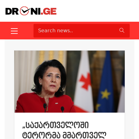
„ᲡᲐᲥᲐᲠᲗᲕᲔᲚᲝᲨᲘ
ᲢᲔᲠᲝᲠᲛᲐ ᲛᲛᲐᲠᲗᲕᲔᲚ