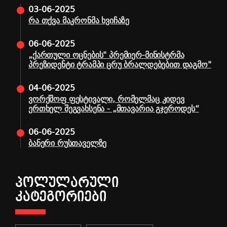
03-06-2025
რა თქვა მაკრონმა ხვიჩაზე
06-06-2025
„ქართული ოცნების" პრემიერ-მინისტრმა
პრეზიდენტი ტრამპი ცრუ ბრალდებებით დაგმო"
04-06-2025
ვორქშოფ ფესტივალი, რომელმაც კიდევ
ერთხელ შეგვახსენა - „მთავარია გჯეროდეს“
06-06-2025
ბანერი რუსთაველზე
ᲞᲝᲚᲣᲚᲐᲠᲣᲚᲘ
ᲙᲐᲢᲔᲒᲝᲠᲘᲔᲑᲘ