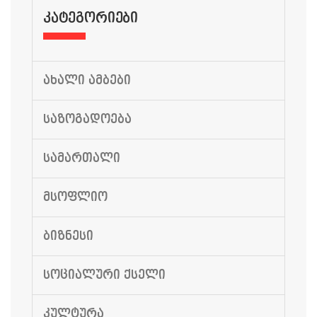
ᲙᲐᲢᲔᲒᲝᲠᲘᲔᲑᲘ
ᲐᲮᲐᲚᲘ ᲐᲛᲑᲔᲑᲘ
ᲡᲐᲖᲝᲒᲐᲓᲝᲔᲑᲐ
ᲡᲐᲛᲐᲠᲗᲐᲚᲘ
ᲛᲡᲝᲤᲚᲘᲝ
ᲑᲘᲖᲜᲔᲡᲘ
ᲡᲝᲪᲘᲐᲚᲣᲠᲘ ᲥᲡᲔᲚᲘ
ᲙᲣᲚᲢᲣᲠᲐ