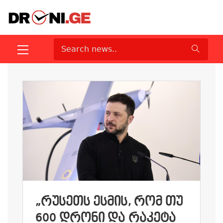
„ᲠᲣᲡᲔᲗᲡ ᲔᲡᲛᲘᲡ, ᲠᲝᲛ ᲗᲣ
600 ᲓᲠᲝᲜᲘ ᲓᲐ ᲠᲐᲙᲔᲢᲐ