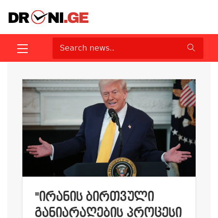
"ᲘᲠᲐᲜᲘᲡ ᲑᲘᲠᲗᲕᲣᲚᲘ
ᲒᲐᲜᲘᲐᲠᲐᲦᲔᲑᲘᲡ ᲞᲠᲝᲪᲔᲡᲘ