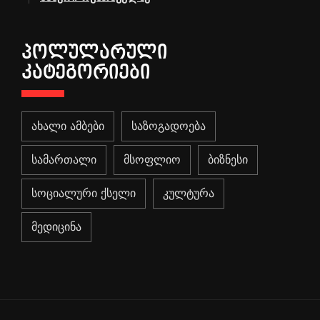
ᲞᲝᲚᲣᲚᲐᲠᲣᲚᲘ
ᲙᲐᲢᲔᲒᲝᲠᲘᲔᲑᲘ
ახალი ამბები
საზოგადოება
სამართალი
მსოფლიო
ბიზნესი
სოციალური ქსელი
კულტურა
მედიცინა