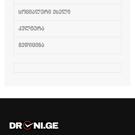
ᲡᲝᲪᲘᲐᲚᲣᲠᲘ ᲥᲡᲔᲚᲘ
ᲙᲣᲚᲢᲣᲠᲐ
ᲛᲔᲓᲘᲪᲘᲜᲐ