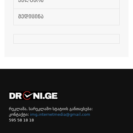
ᲙᲣᲚᲢᲣᲠᲐ
ᲛᲔᲓᲘᲪᲘᲜᲐ
რეკლამა, სარეკლამო სტატიის განთავსება:
კონტაქტი:
img.internetmedia@gmail.com
595 58 18 18