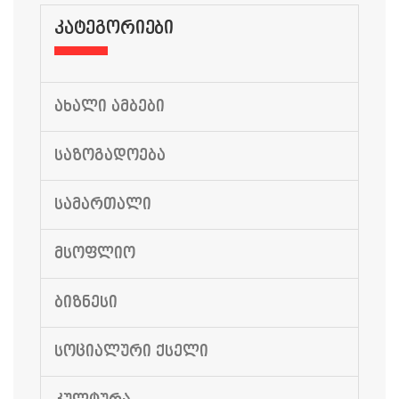
ᲙᲐᲢᲔᲒᲝᲠᲘᲔᲑᲘ
ᲐᲮᲐᲚᲘ ᲐᲛᲑᲔᲑᲘ
ᲡᲐᲖᲝᲒᲐᲓᲝᲔᲑᲐ
ᲡᲐᲛᲐᲠᲗᲐᲚᲘ
ᲛᲡᲝᲤᲚᲘᲝ
ᲑᲘᲖᲜᲔᲡᲘ
ᲡᲝᲪᲘᲐᲚᲣᲠᲘ ᲥᲡᲔᲚᲘ