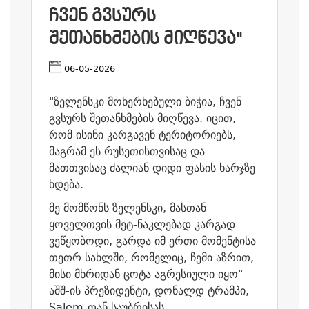
ᲩᲕᲔᲜ ᲒᲕᲡᲣᲠᲡ
ᲨᲔᲗᲐᲜᲮᲛᲔᲑᲘᲡ ᲛᲘᲦᲬᲔᲕᲐ"
06-05-2026
"ზელენსკი მოხერხებული ბიჭია, ჩვენ
გვსურს შეთანხმების მიღწევა. იცით,
რომ ისინი კარგავენ ტერიტორიებს,
მაგრამ ეს რუსეთისთვისაც და
მათთვისაც ძალიან დიდი ფასის ხარჯზე
ხდება.
მე მომწონს ზელენსკი, მასთან
ყოველთვის მეტ-ნაკლებად კარგად
ვეწყობოდი, გარდა იმ ერთი მომენტისა
თეთრ სახლში, რომელიც, ჩემი აზრით,
მისი მხრიდან ცოტა აგრესიული იყო" -
აშშ-ის პრეზიდენტი, დონალდ ტრამპი,
Salem-თან საუბრისას.