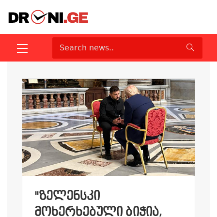
"ᲖᲔᲚᲔᲜᲡᲙᲘ
ᲛᲝᲮᲔᲠᲮᲔᲑᲣᲚᲘ ᲑᲘᲭᲘᲐ,