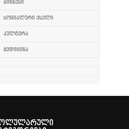
ᲑᲘᲖᲜᲔᲡᲘ
ᲡᲝᲪᲘᲐᲚᲣᲠᲘ ᲥᲡᲔᲚᲘ
ᲙᲣᲚᲢᲣᲠᲐ
ᲛᲔᲓᲘᲪᲘᲜᲐ
ᲞᲝᲚᲣᲚᲐᲠᲣᲚᲘ