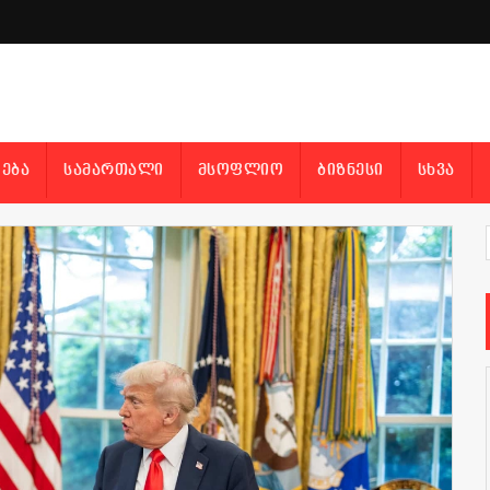
ᲔᲑᲐ
ᲡᲐᲛᲐᲠᲗᲐᲚᲘ
ᲛᲡᲝᲤᲚᲘᲝ
ᲑᲘᲖᲜᲔᲡᲘ
ᲡᲮᲕᲐ