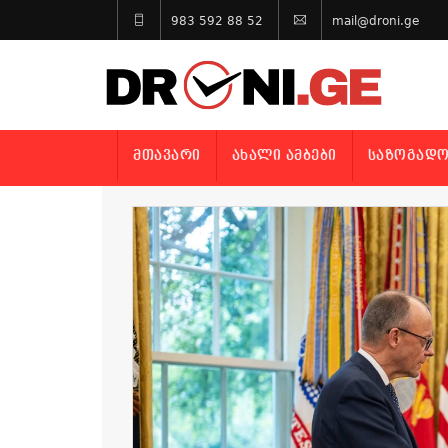
983 592 88 52
mail@droni.ge
ᲛᲗᲐᲕᲐᲠᲘ
ᲐᲮᲐᲚᲘ ᲐᲛᲑᲔᲑᲘ
ᲡᲐᲖᲝᲒᲐᲓᲝ