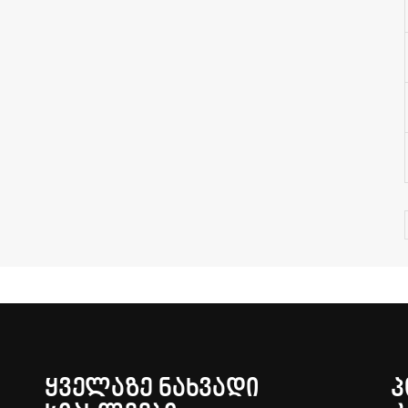
ᲧᲕᲔᲚᲐᲖᲔ ᲜᲐᲮᲕᲐᲓᲘ