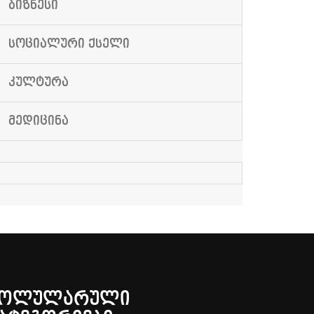
ᲑᲘᲖᲜᲔᲡᲘ
ᲡᲝᲪᲘᲐᲚᲣᲠᲘ ᲥᲡᲔᲚᲘ
ᲙᲣᲚᲢᲣᲠᲐ
ᲛᲔᲓᲘᲪᲘᲜᲐ
ᲞᲝᲚᲣᲚᲐᲠᲣᲚᲘ