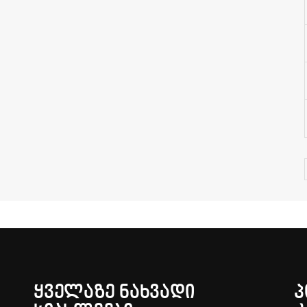
ᲧᲕᲔᲚᲐᲖᲔ ᲜᲐᲮᲕᲐᲓᲘ