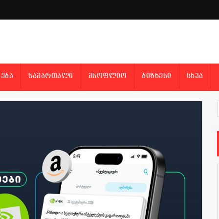
ᲔᲑᲐ
ᲡᲐᲛᲐᲠᲗᲐᲚᲘ
ᲛᲡᲝᲤᲚᲘᲝ
ᲑᲘᲖᲜᲔᲡᲘ
ᲡᲮᲕᲐ