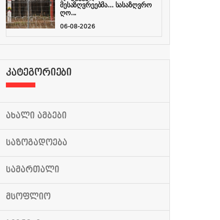
მესაზღვრეებმა... სასაზღვრო
ღო...
06-08-2026
ᲙᲐᲢᲔᲒᲝᲠᲘᲔᲑᲘ
ᲐᲮᲐᲚᲘ ᲐᲛᲑᲔᲑᲘ
ᲡᲐᲖᲝᲒᲐᲓᲝᲔᲑᲐ
ᲡᲐᲛᲐᲠᲗᲐᲚᲘ
ᲛᲡᲝᲤᲚᲘᲝ