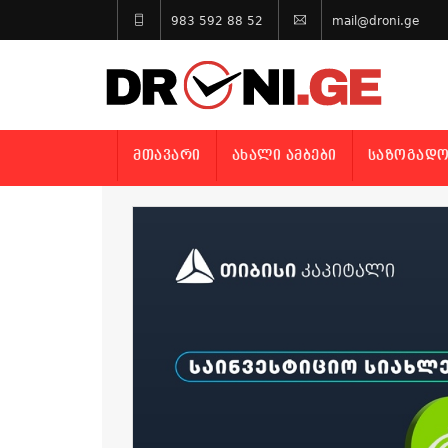
983 592 88 52
mail@droni.ge
ᲛᲗᲐᲕᲐᲠᲘ
ᲐᲮᲐᲚᲘ ᲐᲛᲑᲔᲑᲘ
ᲡᲐᲖᲝᲒᲐᲓᲝ