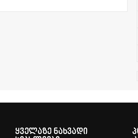
ᲧᲕᲔᲚᲐᲖᲔ ᲜᲐᲮᲕᲐᲓᲘ