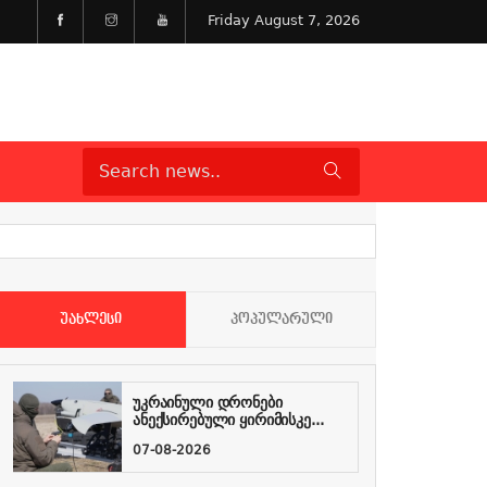
Friday August 7, 2026
ᲣᲐᲮᲚᲔᲡᲘ
ᲞᲝᲞᲣᲚᲐᲠᲣᲚᲘ
უკრაინული დრონები
ანექსირებული ყირიმისკე...
07-08-2026