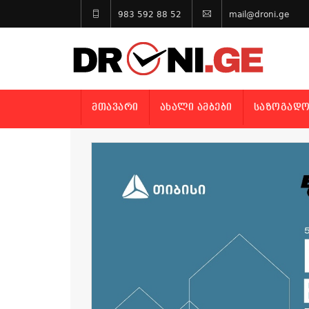
983 592 88 52
mail@droni.ge
ᲛᲗᲐᲕᲐᲠᲘ
ᲐᲮᲐᲚᲘ ᲐᲛᲑᲔᲑᲘ
ᲡᲐᲖᲝᲒᲐᲓᲝ