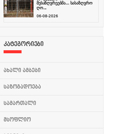
მესაზღვრეებმა... სასაზღვრო
ღო...
06-08-2026
ᲙᲐᲢᲔᲒᲝᲠᲘᲔᲑᲘ
ᲐᲮᲐᲚᲘ ᲐᲛᲑᲔᲑᲘ
ᲡᲐᲖᲝᲒᲐᲓᲝᲔᲑᲐ
ᲡᲐᲛᲐᲠᲗᲐᲚᲘ
ᲛᲡᲝᲤᲚᲘᲝ