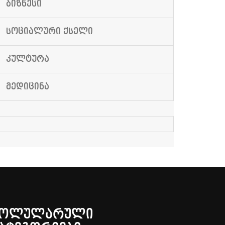
ᲑᲘᲖᲜᲔᲡᲘ
ᲡᲝᲪᲘᲐᲚᲣᲠᲘ ᲥᲡᲔᲚᲘ
ᲙᲣᲚᲢᲣᲠᲐ
ᲛᲔᲓᲘᲪᲘᲜᲐ
ᲞᲝᲚᲣᲚᲐᲠᲣᲚᲘ