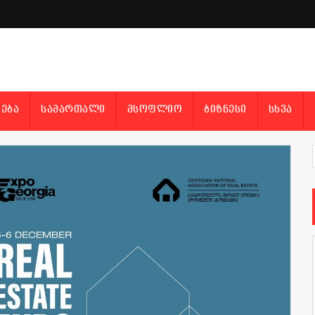
ᲔᲑᲐ
ᲡᲐᲛᲐᲠᲗᲐᲚᲘ
ᲛᲡᲝᲤᲚᲘᲝ
ᲑᲘᲖᲜᲔᲡᲘ
ᲡᲮᲕᲐ