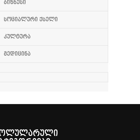
ᲑᲘᲖᲜᲔᲡᲘ
ᲡᲝᲪᲘᲐᲚᲣᲠᲘ ᲥᲡᲔᲚᲘ
ᲙᲣᲚᲢᲣᲠᲐ
ᲛᲔᲓᲘᲪᲘᲜᲐ
ᲞᲝᲚᲣᲚᲐᲠᲣᲚᲘ