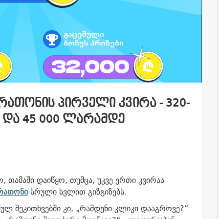
ᲠᲐᲗᲝᲜᲘᲡ ᲞᲘᲠᲕᲔᲚᲘ ᲙᲕᲘᲠᲐ - 320-
 ᲓᲐ 45 000 ᲚᲐᲠᲐᲛᲓᲔ
, თამაში დაიწყო, თუმცა, უკვე ერთი კვირაა
არათონი
სრული სვლით გიზგიზებს.
ულ შეკითხვებში კი, „რამდენი კლიკი დააგროვე?“