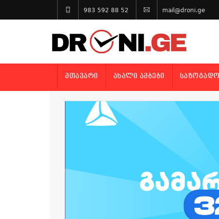
983 592 88 52
mail@droni.ge
ᲛᲗᲐᲕᲐᲠᲘ
ᲐᲮᲐᲚᲘ ᲐᲛᲑᲔᲑᲘ
ᲡᲐᲖᲝᲒᲐᲓᲝ