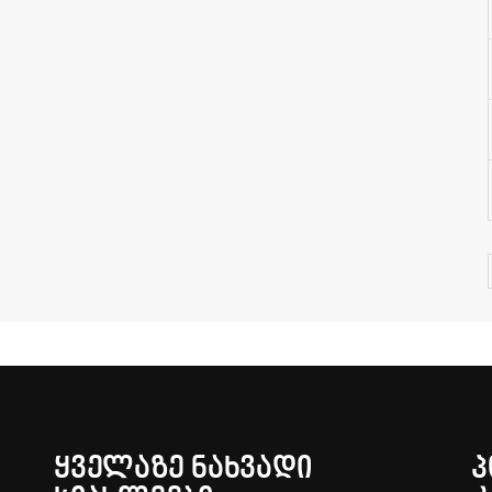
ᲧᲕᲔᲚᲐᲖᲔ ᲜᲐᲮᲕᲐᲓᲘ