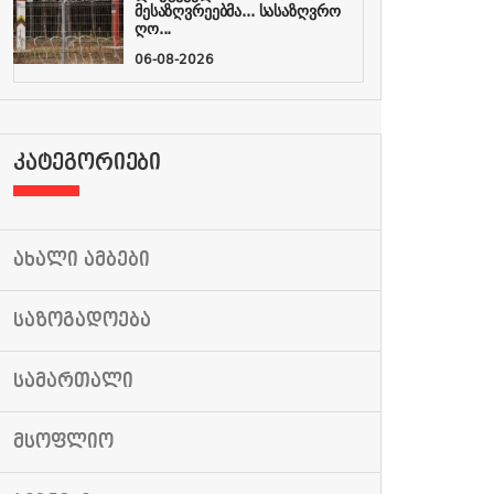
მესაზღვრეებმა... სასაზღვრო
ღო...
06-08-2026
ᲙᲐᲢᲔᲒᲝᲠᲘᲔᲑᲘ
ᲐᲮᲐᲚᲘ ᲐᲛᲑᲔᲑᲘ
ᲡᲐᲖᲝᲒᲐᲓᲝᲔᲑᲐ
ᲡᲐᲛᲐᲠᲗᲐᲚᲘ
ᲛᲡᲝᲤᲚᲘᲝ