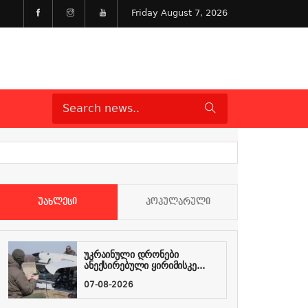
Friday August 7, 2026
ᲣᲐᲮᲚᲔᲡᲘ
ᲞᲝᲞᲣᲚᲐᲠᲣᲚᲘ
უკრაინული დრონები
ანექსირებული ყირიმისკე...
07-08-2026