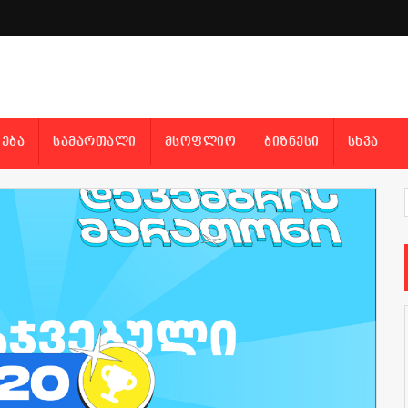
ᲔᲑᲐ
ᲡᲐᲛᲐᲠᲗᲐᲚᲘ
ᲛᲡᲝᲤᲚᲘᲝ
ᲑᲘᲖᲜᲔᲡᲘ
ᲡᲮᲕᲐ