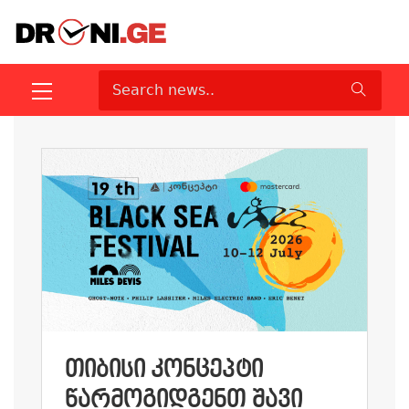
ᲗᲘᲑᲘᲡᲘ ᲙᲝᲜᲪᲔᲞᲢᲘ
ᲬᲐᲠᲛᲝᲒᲘᲓᲒᲔᲜᲗ ᲨᲐᲕᲘ