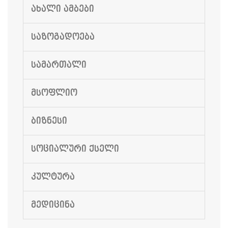
ᲐᲮᲐᲚᲘ ᲐᲛᲑᲔᲑᲘ
ᲡᲐᲖᲝᲒᲐᲓᲝᲔᲑᲐ
ᲡᲐᲛᲐᲠᲗᲐᲚᲘ
ᲛᲡᲝᲤᲚᲘᲝ
ᲑᲘᲖᲜᲔᲡᲘ
ᲡᲝᲪᲘᲐᲚᲣᲠᲘ ᲥᲡᲔᲚᲘ
ᲙᲣᲚᲢᲣᲠᲐ
ᲛᲔᲓᲘᲪᲘᲜᲐ