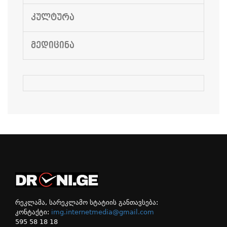
ᲙᲣᲚᲢᲣᲠᲐ
ᲛᲔᲓᲘᲪᲘᲜᲐ
რეკლამა, სარეკლამო სტატიის განთავსება:
კონტაქტი:
img.internetmedia@gmail.com
595 58 18 18