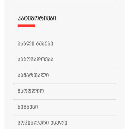
ᲙᲐᲢᲔᲒᲝᲠᲘᲔᲑᲘ
ᲐᲮᲐᲚᲘ ᲐᲛᲑᲔᲑᲘ
ᲡᲐᲖᲝᲒᲐᲓᲝᲔᲑᲐ
ᲡᲐᲛᲐᲠᲗᲐᲚᲘ
ᲛᲡᲝᲤᲚᲘᲝ
ᲑᲘᲖᲜᲔᲡᲘ
ᲡᲝᲪᲘᲐᲚᲣᲠᲘ ᲥᲡᲔᲚᲘ