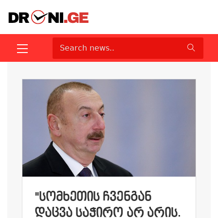
"ᲡᲝᲛᲮᲔᲗᲘᲡ ᲩᲕᲔᲜᲒᲐᲜ
ᲓᲐᲪᲕᲐ ᲡᲐᲭᲘᲠᲝ ᲐᲠ ᲐᲠᲘᲡ.