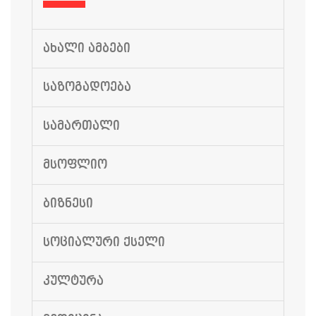
ᲐᲮᲐᲚᲘ ᲐᲛᲑᲔᲑᲘ
ᲡᲐᲖᲝᲒᲐᲓᲝᲔᲑᲐ
ᲡᲐᲛᲐᲠᲗᲐᲚᲘ
ᲛᲡᲝᲤᲚᲘᲝ
ᲑᲘᲖᲜᲔᲡᲘ
ᲡᲝᲪᲘᲐᲚᲣᲠᲘ ᲥᲡᲔᲚᲘ
ᲙᲣᲚᲢᲣᲠᲐ