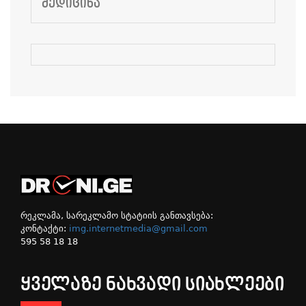
ᲛᲔᲓᲘᲪᲘᲜᲐ
რეკლამა, სარეკლამო სტატიის განთავსება:
კონტაქტი:
img.internetmedia@gmail.com
595 58 18 18
ᲧᲕᲔᲚᲐᲖᲔ ᲜᲐᲮᲕᲐᲓᲘ ᲡᲘᲐᲮᲚᲔᲔᲑᲘ