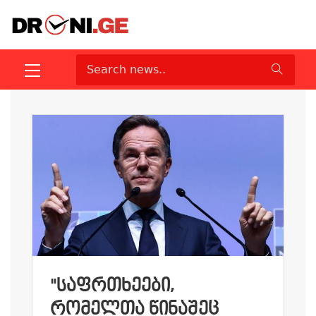
"ᲡᲐᲤᲠᲗᲮᲔᲔᲑᲘ,
ᲠᲝᲛᲔᲚᲗᲐ ᲬᲘᲜᲐᲨᲔᲪ