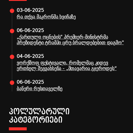
03-06-2025
რა თქვა მაკრონმა ხვიჩაზე
06-06-2025
„ქართული ოცნების" პრემიერ-მინისტრმა
პრეზიდენტი ტრამპი ცრუ ბრალდებებით დაგმო"
04-06-2025
ვორქშოფ ფესტივალი, რომელმაც კიდევ
ერთხელ შეგვახსენა - „მთავარია გჯეროდეს“
06-06-2025
ბანერი რუსთაველზე
ᲞᲝᲚᲣᲚᲐᲠᲣᲚᲘ
ᲙᲐᲢᲔᲒᲝᲠᲘᲔᲑᲘ