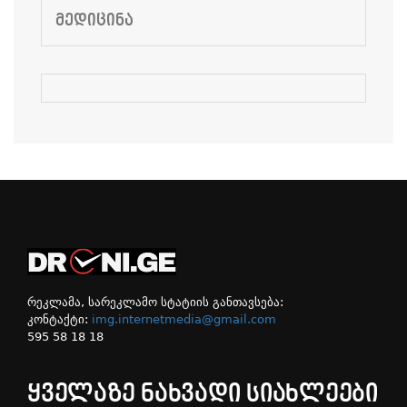
ᲛᲔᲓᲘᲪᲘᲜᲐ
რეკლამა, სარეკლამო სტატიის განთავსება:
კონტაქტი:
img.internetmedia@gmail.com
595 58 18 18
ᲧᲕᲔᲚᲐᲖᲔ ᲜᲐᲮᲕᲐᲓᲘ ᲡᲘᲐᲮᲚᲔᲔᲑᲘ