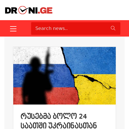
ᲠᲣᲡᲔᲑᲛᲐ ᲑᲝᲚᲝ 24
ᲡᲐᲐᲗᲨᲘ ᲣᲙᲠᲐᲘᲜᲐᲡᲗᲐᲜ