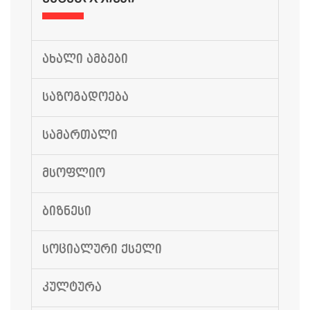
ᲐᲮᲐᲚᲘ ᲐᲛᲑᲔᲑᲘ
ᲡᲐᲖᲝᲒᲐᲓᲝᲔᲑᲐ
ᲡᲐᲛᲐᲠᲗᲐᲚᲘ
ᲛᲡᲝᲤᲚᲘᲝ
ᲑᲘᲖᲜᲔᲡᲘ
ᲡᲝᲪᲘᲐᲚᲣᲠᲘ ᲥᲡᲔᲚᲘ
ᲙᲣᲚᲢᲣᲠᲐ