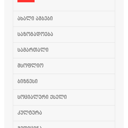
ᲐᲮᲐᲚᲘ ᲐᲛᲑᲔᲑᲘ
ᲡᲐᲖᲝᲒᲐᲓᲝᲔᲑᲐ
ᲡᲐᲛᲐᲠᲗᲐᲚᲘ
ᲛᲡᲝᲤᲚᲘᲝ
ᲑᲘᲖᲜᲔᲡᲘ
ᲡᲝᲪᲘᲐᲚᲣᲠᲘ ᲥᲡᲔᲚᲘ
ᲙᲣᲚᲢᲣᲠᲐ