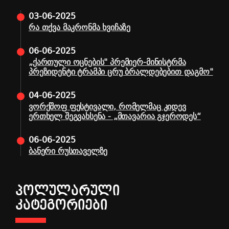
03-06-2025
რა თქვა მაკრონმა ხვიჩაზე
06-06-2025
„ქართული ოცნების" პრემიერ-მინისტრმა
პრეზიდენტი ტრამპი ცრუ ბრალდებებით დაგმო"
04-06-2025
ვორქშოფ ფესტივალი, რომელმაც კიდევ
ერთხელ შეგვახსენა - „მთავარია გჯეროდეს“
06-06-2025
ბანერი რუსთაველზე
ᲞᲝᲚᲣᲚᲐᲠᲣᲚᲘ
ᲙᲐᲢᲔᲒᲝᲠᲘᲔᲑᲘ