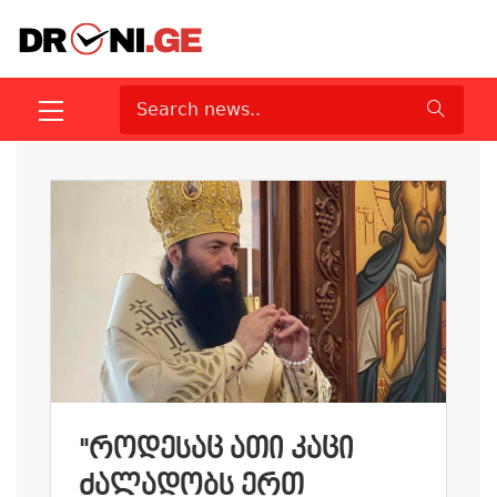
"ᲠᲝᲓᲔᲡᲐᲪ ᲐᲗᲘ ᲙᲐᲪᲘ
ᲫᲐᲚᲐᲓᲝᲑᲡ ᲔᲠᲗ