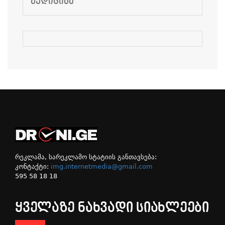
ᲛᲔᲓᲘᲪᲘᲜᲐ
რეკლამა, სარეკლამო სტატიის განთავსება:
კონტაქტი:
img.internetmedia@gmail.com
595 58 18 18
ᲧᲕᲔᲚᲐᲖᲔ ᲜᲐᲮᲕᲐᲓᲘ ᲡᲘᲐᲮᲚᲔᲔᲑᲘ