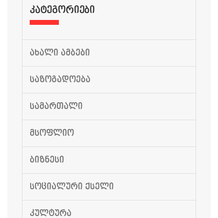
ᲙᲐᲢᲔᲒᲝᲠᲘᲔᲑᲘ
ᲐᲮᲐᲚᲘ ᲐᲛᲑᲔᲑᲘ
ᲡᲐᲖᲝᲒᲐᲓᲝᲔᲑᲐ
ᲡᲐᲛᲐᲠᲗᲐᲚᲘ
ᲛᲡᲝᲤᲚᲘᲝ
ᲑᲘᲖᲜᲔᲡᲘ
ᲡᲝᲪᲘᲐᲚᲣᲠᲘ ᲥᲡᲔᲚᲘ
ᲙᲣᲚᲢᲣᲠᲐ