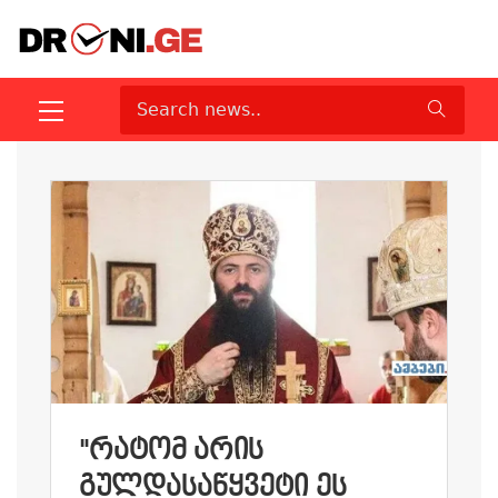
"ᲠᲐᲢᲝᲛ ᲐᲠᲘᲡ
ᲒᲣᲚᲓᲐᲡᲐᲬᲧᲕᲔᲢᲘ ᲔᲡ