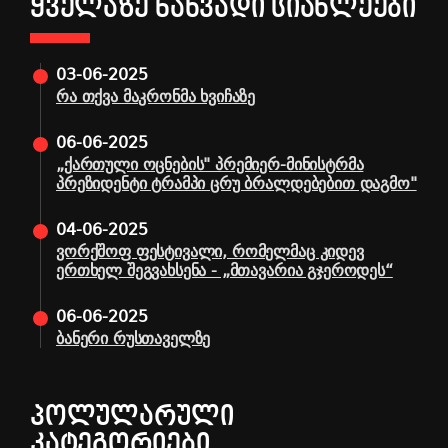
ᲧᲕᲔᲚᲐᲖᲔ ᲜᲐᲮᲕᲐᲓᲘ ᲡᲘᲐᲮᲚᲔᲔᲑᲘ
03-06-2025
რა თქვა მაკრონმა ხვიჩაზე
06-06-2025
„ქართული ოცნების" პრემიერ-მინისტრმა
პრეზიდენტი ტრამპი ცრუ ბრალდებებით დაგმო"
04-06-2025
ვორქშოფ ფესტივალი, რომელმაც კიდევ
ერთხელ შეგვახსენა - „მთავარია გჯეროდეს“
06-06-2025
ბანერი რუსთაველზე
ᲞᲝᲚᲣᲚᲐᲠᲣᲚᲘ
ᲙᲐᲢᲔᲒᲝᲠᲘᲔᲑᲘ