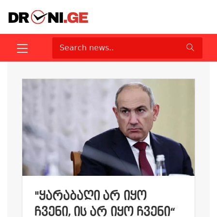
"ᲧᲐᲠᲐᲑᲐᲦᲘ ᲐᲠ ᲘᲧᲝ
ᲩᲕᲔᲜᲘ, ᲘᲡ ᲐᲠ ᲘᲧᲝ ᲩᲕᲔᲜᲘ“