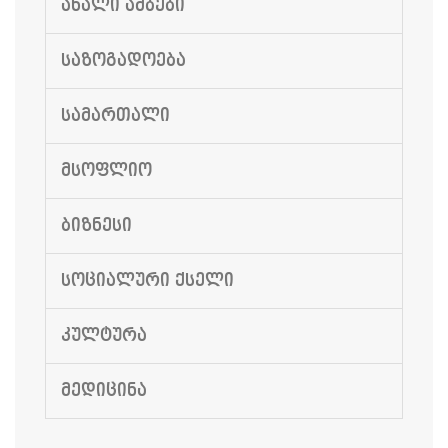
ᲐᲮᲐᲚᲘ ᲐᲛᲑᲔᲑᲘ
ᲡᲐᲖᲝᲒᲐᲓᲝᲔᲑᲐ
ᲡᲐᲛᲐᲠᲗᲐᲚᲘ
ᲛᲡᲝᲤᲚᲘᲝ
ᲑᲘᲖᲜᲔᲡᲘ
ᲡᲝᲪᲘᲐᲚᲣᲠᲘ ᲥᲡᲔᲚᲘ
ᲙᲣᲚᲢᲣᲠᲐ
ᲛᲔᲓᲘᲪᲘᲜᲐ