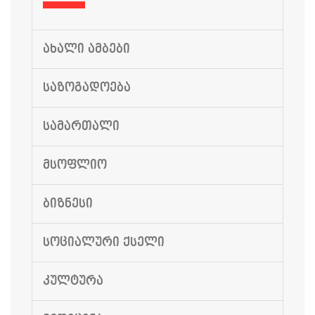
ᲐᲮᲐᲚᲘ ᲐᲛᲑᲔᲑᲘ
ᲡᲐᲖᲝᲒᲐᲓᲝᲔᲑᲐ
ᲡᲐᲛᲐᲠᲗᲐᲚᲘ
ᲛᲡᲝᲤᲚᲘᲝ
ᲑᲘᲖᲜᲔᲡᲘ
ᲡᲝᲪᲘᲐᲚᲣᲠᲘ ᲥᲡᲔᲚᲘ
ᲙᲣᲚᲢᲣᲠᲐ