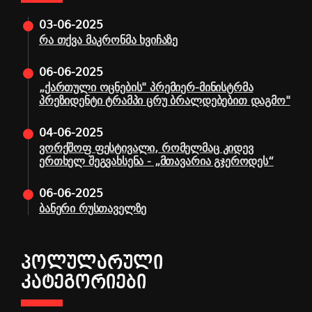
03-06-2025
რა თქვა მაკრონმა ხვიჩაზე
06-06-2025
„ქართული ოცნების" პრემიერ-მინისტრმა
პრეზიდენტი ტრამპი ცრუ ბრალდებებით დაგმო"
04-06-2025
ვორქშოფ ფესტივალი, რომელმაც კიდევ
ერთხელ შეგვახსენა - „მთავარია გჯეროდეს“
06-06-2025
ბანერი რუსთაველზე
ᲞᲝᲚᲣᲚᲐᲠᲣᲚᲘ
ᲙᲐᲢᲔᲒᲝᲠᲘᲔᲑᲘ