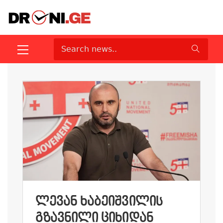
ᲚᲔᲕᲐᲜ ᲮᲐᲑᲔᲘᲨᲕᲘᲚᲘᲡ
ᲒᲖᲐᲕᲜᲘᲚᲘ ᲪᲘᲮᲘᲓᲐᲜ