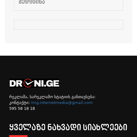
ᲛᲔᲓᲘᲪᲘᲜᲐ
რეკლამა, სარეკლამო სტატიის განთავსება:
კონტაქტი:
img.internetmedia@gmail.com
595 58 18 18
ᲧᲕᲔᲚᲐᲖᲔ ᲜᲐᲮᲕᲐᲓᲘ ᲡᲘᲐᲮᲚᲔᲔᲑᲘ