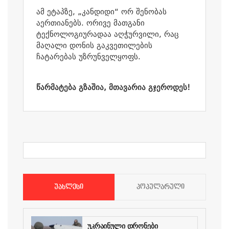
ამ ეტაპზე, „კანდიდი“ ორ შენობას
აერთიანებს. ორი
ვე მათგანი
ტექნოლოგიურადაა აღჭურვილი, რაც
მაღალი დონის გაკვეთილების
ჩატარებას უზრუნველყოფს.
წარმატება გზაშია, მთავარია გჯეროდეს!
ᲣᲐᲮᲚᲔᲡᲘ
ᲞᲝᲞᲣᲚᲐᲠᲣᲚᲘ
უკრაინული დრონები