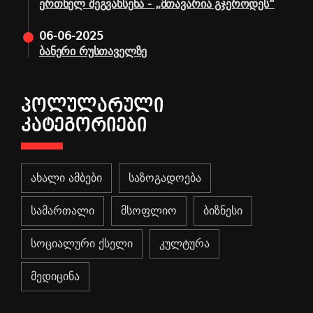
ერთხელ შეგვახსენა - „მთავარია გჯეროდეს“
06-06-2025
ბანერი რუსთაველზე
ᲞᲝᲚᲣᲚᲐᲠᲣᲚᲘ
ᲙᲐᲢᲔᲒᲝᲠᲘᲔᲑᲘ
ახალი ამბები
საზოგადოება
სამართალი
მსოფლიო
ბიზნესი
სოციალური ქსელი
კულტურა
მედიცინა