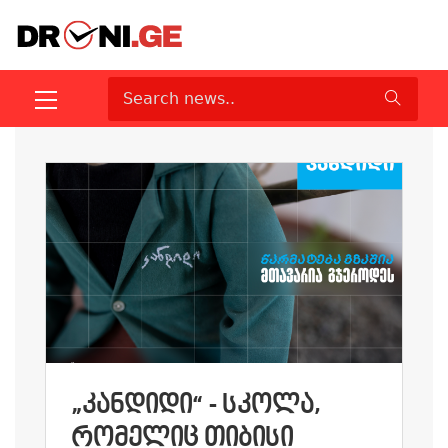
„ᲙᲐᲜᲓᲘᲓᲘ“ - ᲡᲙᲝᲚᲐ,
ᲠᲝᲛᲔᲚᲘᲪ ᲗᲘᲑᲘᲡᲘ