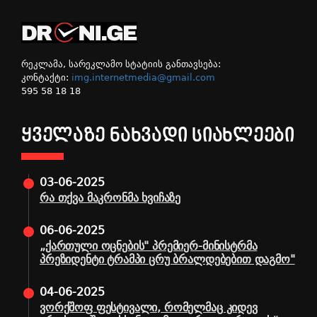
რეკლამა, სარეკლამო სტატიის განთავსება:
კონტაქტი:
img.internetmedia@gmail.com
595 58 18 18
ᲧᲕᲔᲚᲐᲖᲔ ᲜᲐᲮᲕᲐᲓᲘ ᲡᲘᲐᲮᲚᲔᲔᲑᲘ
03-06-2025
რა თქვა მაკრონმა ხვიჩაზე
06-06-2025
„ქართული ოცნების" პრემიერ-მინისტრმა
პრეზიდენტი ტრამპი ცრუ ბრალდებებით დაგმო"
04-06-2025
ვორქშოფ ფესტივალი, რომელმაც კიდევ