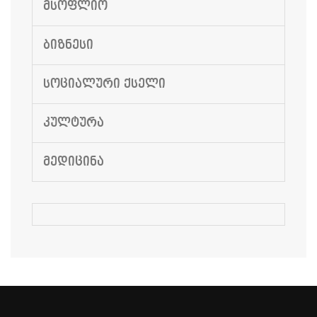
ᲛᲡᲝᲤᲚᲘᲝ
ᲑᲘᲖᲜᲔᲡᲘ
ᲡᲝᲪᲘᲐᲚᲣᲠᲘ ᲥᲡᲔᲚᲘ
ᲙᲣᲚᲢᲣᲠᲐ
ᲛᲔᲓᲘᲪᲘᲜᲐ