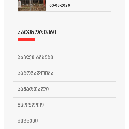
06-08-2026
ᲙᲐᲢᲔᲒᲝᲠᲘᲔᲑᲘ
ᲐᲮᲐᲚᲘ ᲐᲛᲑᲔᲑᲘ
ᲡᲐᲖᲝᲒᲐᲓᲝᲔᲑᲐ
ᲡᲐᲛᲐᲠᲗᲐᲚᲘ
ᲛᲡᲝᲤᲚᲘᲝ
ᲑᲘᲖᲜᲔᲡᲘ