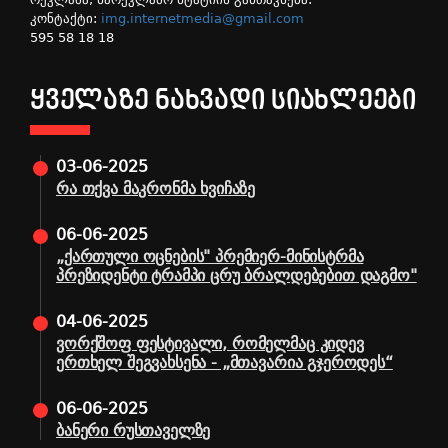
კონტაქტი:
img.internetmedia@gmail.com
595 58 18 18
ᲧᲕᲔᲚᲐᲖᲔ ᲜᲐᲮᲕᲐᲓᲘ ᲡᲘᲐᲮᲚᲔᲔᲑᲘ
03-06-2025
რა თქვა მაკრონმა ხვიჩაზე
06-06-2025
„ქართული ოცნების" პრემიერ-მინისტრმა
პრეზიდენტი ტრამპი ცრუ ბრალდებებით დაგმო"
04-06-2025
ვორქშოფ ფესტივალი, რომელმაც კიდევ
ერთხელ შეგვახსენა - „მთავარია გჯეროდეს“
06-06-2025
ბანერი რუსთაველზე