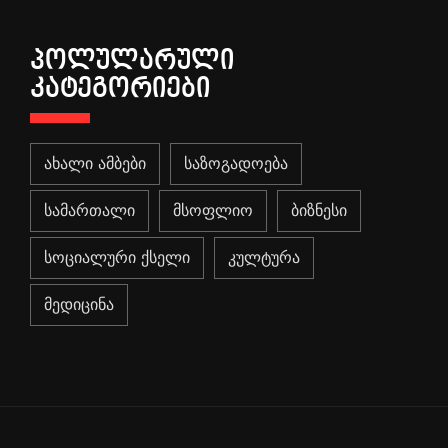
ᲞᲝᲚᲣᲚᲐᲠᲣᲚᲘ
ᲙᲐᲢᲔᲒᲝᲠᲘᲔᲑᲘ
ახალი ამბები
საზოგადოება
სამართალი
მსოფლიო
ბიზნესი
სოციალური ქსელი
კულტურა
მედიცინა