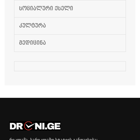
ᲡᲝᲪᲘᲐᲚᲣᲠᲘ ᲥᲡᲔᲚᲘ
ᲙᲣᲚᲢᲣᲠᲐ
ᲛᲔᲓᲘᲪᲘᲜᲐ
რეკლამა, სარეკლამო სტატიის განთავსება: