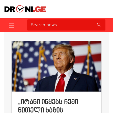
„ᲘᲠᲐᲜᲘ ᲘᲬᲧᲔᲑᲡ ᲩᲔᲛᲘ
ᲬᲘᲗᲔᲚᲘ ᲮᲐᲖᲘᲡ