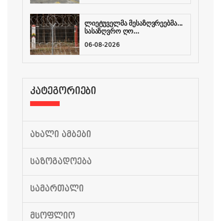
ლიეტუველმა მესაზღვრეებმა...
სასაზღვრო ღო...
06-08-2026
ᲙᲐᲢᲔᲒᲝᲠᲘᲔᲑᲘ
ᲐᲮᲐᲚᲘ ᲐᲛᲑᲔᲑᲘ
ᲡᲐᲖᲝᲒᲐᲓᲝᲔᲑᲐ
ᲡᲐᲛᲐᲠᲗᲐᲚᲘ
ᲛᲡᲝᲤᲚᲘᲝ