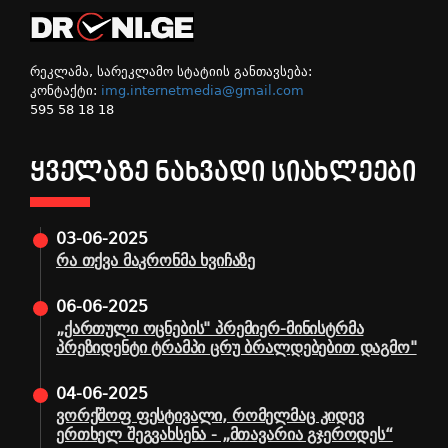
რეკლამა, სარეკლამო სტატიის განთავსება:
კონტაქტი:
img.internetmedia@gmail.com
595 58 18 18
ᲧᲕᲔᲚᲐᲖᲔ ᲜᲐᲮᲕᲐᲓᲘ ᲡᲘᲐᲮᲚᲔᲔᲑᲘ
03-06-2025
რა თქვა მაკრონმა ხვიჩაზე
06-06-2025
„ქართული ოცნების" პრემიერ-მინისტრმა
პრეზიდენტი ტრამპი ცრუ ბრალდებებით დაგმო"
04-06-2025
ვორქშოფ ფესტივალი, რომელმაც კიდევ
ერთხელ შეგვახსენა - „მთავარია გჯეროდეს“