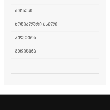
ᲑᲘᲖᲜᲔᲡᲘ
ᲡᲝᲪᲘᲐᲚᲣᲠᲘ ᲥᲡᲔᲚᲘ
ᲙᲣᲚᲢᲣᲠᲐ
ᲛᲔᲓᲘᲪᲘᲜᲐ