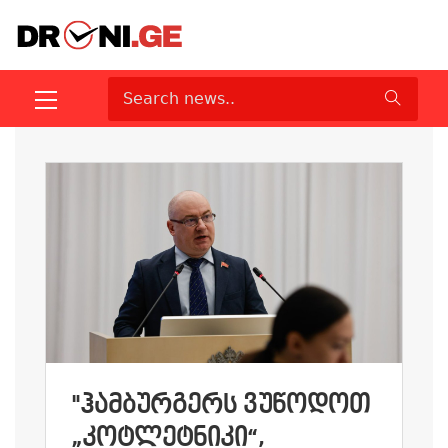
"ᲰᲐᲛᲑᲣᲠᲒᲔᲠᲡ ᲕᲣᲬᲝᲓᲝᲗ
„ᲙᲝᲢᲚᲔᲢᲜᲘᲙᲘ“,