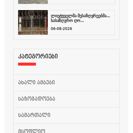
ლიეტუველმა მესაზღვრეებმა...
სასაზღვრო ღო...
06-08-2026
ᲙᲐᲢᲔᲒᲝᲠᲘᲔᲑᲘ
ᲐᲮᲐᲚᲘ ᲐᲛᲑᲔᲑᲘ
ᲡᲐᲖᲝᲒᲐᲓᲝᲔᲑᲐ
ᲡᲐᲛᲐᲠᲗᲐᲚᲘ
ᲛᲡᲝᲤᲚᲘᲝ