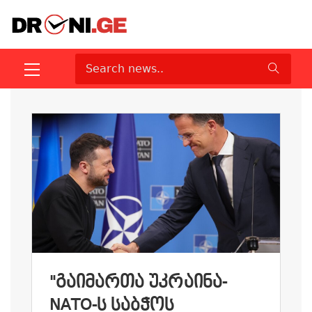
"ᲒᲐᲘᲛᲐᲠᲗᲐ ᲣᲙᲠᲐᲘᲜᲐ-
NATO-Ს ᲡᲐᲑᲭᲝᲡ