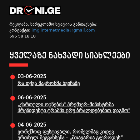
რეკლამა, სარეკლამო სტატიის განთავსება:
კონტაქტი:
img.internetmedia@gmail.com
595 58 18 18
ᲧᲕᲔᲚᲐᲖᲔ ᲜᲐᲮᲕᲐᲓᲘ ᲡᲘᲐᲮᲚᲔᲔᲑᲘ
03-06-2025
რა თქვა მაკრონმა ხვიჩაზე
06-06-2025
„ქართული ოცნების" პრემიერ-მინისტრმა
პრეზიდენტი ტრამპი ცრუ ბრალდებებით დაგმო"
04-06-2025
ვორქშოფ ფესტივალი, რომელმაც კიდევ
ერთხელ შეგვახსენა - „მთავარია გჯეროდეს“