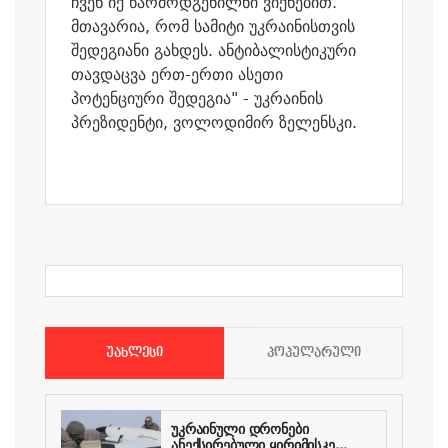
ჩვენ იქ წარმოდგენილნი ვიქნებით.
მთავარია, რომ სამიტი უკრაინისთვის
შედეგიანი გახდეს. ანტიბალისტიკური
თავდაცვა ერთ-ერთი ასეთი
პოტენციური შედეგია" - უკრაინის
პრეზიდენტი, ვოლოდიმირ ზელენსკი.
ᲣᲐᲮᲚᲔᲡᲘ
ᲞᲝᲞᲣᲚᲐᲠᲣᲚᲘ
უკრაინული დრონები
ანექსირებული ყირიმისკე...