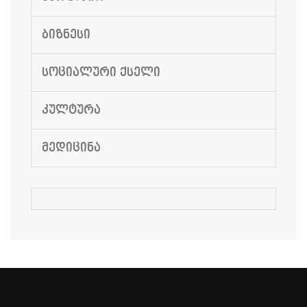
ᲑᲘᲖᲜᲔᲡᲘ
ᲡᲝᲪᲘᲐᲚᲣᲠᲘ ᲥᲡᲔᲚᲘ
ᲙᲣᲚᲢᲣᲠᲐ
ᲛᲔᲓᲘᲪᲘᲜᲐ