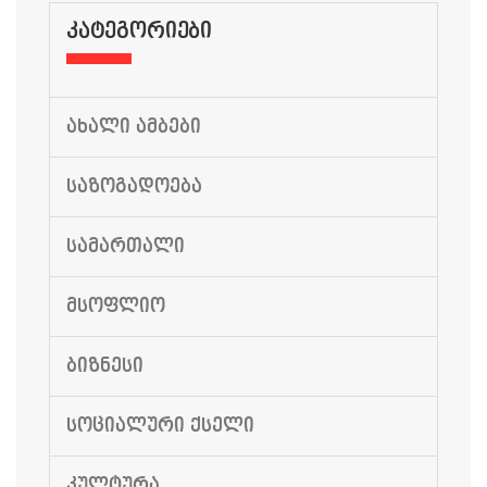
ᲙᲐᲢᲔᲒᲝᲠᲘᲔᲑᲘ
ᲐᲮᲐᲚᲘ ᲐᲛᲑᲔᲑᲘ
ᲡᲐᲖᲝᲒᲐᲓᲝᲔᲑᲐ
ᲡᲐᲛᲐᲠᲗᲐᲚᲘ
ᲛᲡᲝᲤᲚᲘᲝ
ᲑᲘᲖᲜᲔᲡᲘ
ᲡᲝᲪᲘᲐᲚᲣᲠᲘ ᲥᲡᲔᲚᲘ
ᲙᲣᲚᲢᲣᲠᲐ