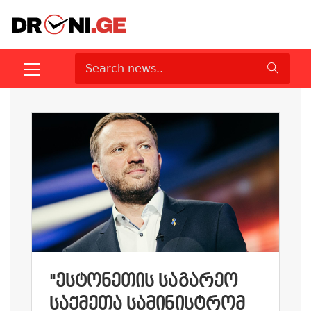
"ᲔᲡᲢᲝᲜᲔᲗᲘᲡ ᲡᲐᲒᲐᲠᲔᲝ
ᲡᲐᲥᲛᲔᲗᲐ ᲡᲐᲛᲘᲜᲘᲡᲢᲠᲝᲛ