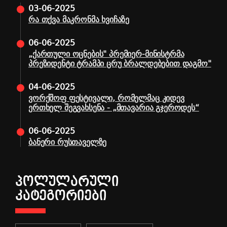
03-06-2025
რა თქვა მაკრონმა ხვიჩაზე
06-06-2025
„ქართული ოცნების" პრემიერ-მინისტრმა
პრეზიდენტი ტრამპი ცრუ ბრალდებებით დაგმო"
04-06-2025
ვორქშოფ ფესტივალი, რომელმაც კიდევ
ერთხელ შეგვახსენა - „მთავარია გჯეროდეს“
06-06-2025
ბანერი რუსთაველზე
ᲞᲝᲚᲣᲚᲐᲠᲣᲚᲘ
ᲙᲐᲢᲔᲒᲝᲠᲘᲔᲑᲘ