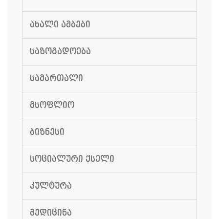
ᲐᲮᲐᲚᲘ ᲐᲛᲑᲔᲑᲘ
ᲡᲐᲖᲝᲒᲐᲓᲝᲔᲑᲐ
ᲡᲐᲛᲐᲠᲗᲐᲚᲘ
ᲛᲡᲝᲤᲚᲘᲝ
ᲑᲘᲖᲜᲔᲡᲘ
ᲡᲝᲪᲘᲐᲚᲣᲠᲘ ᲥᲡᲔᲚᲘ
ᲙᲣᲚᲢᲣᲠᲐ
ᲛᲔᲓᲘᲪᲘᲜᲐ