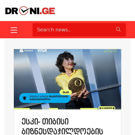
ᲔᲡᲙᲘ- ᲗᲘᲑᲘᲡᲘ
ᲑᲘᲖᲜᲔᲡᲓᲐᲯᲘᲚᲓᲝᲔᲑᲘᲡ