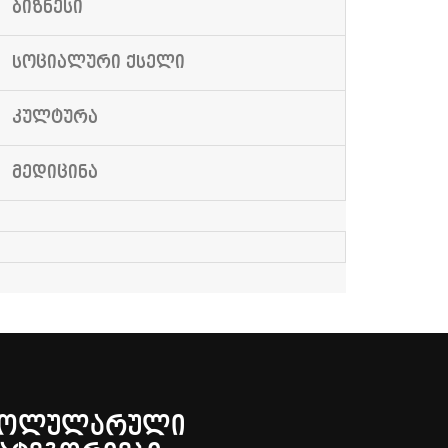
ᲑᲘᲖᲜᲔᲡᲘ
ᲡᲝᲪᲘᲐᲚᲣᲠᲘ ᲥᲡᲔᲚᲘ
ᲙᲣᲚᲢᲣᲠᲐ
ᲛᲔᲓᲘᲪᲘᲜᲐ
ᲞᲝᲚᲣᲚᲐᲠᲣᲚᲘ