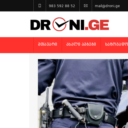
983 592 88 52
mail@droni.ge
ᲛᲗᲐᲕᲐᲠᲘ
ᲐᲮᲐᲚᲘ ᲐᲛᲑᲔᲑᲘ
ᲡᲐᲖᲝᲒᲐᲓᲝ