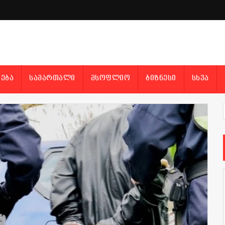
ᲔᲑᲐ
ᲡᲐᲛᲐᲠᲗᲐᲚᲘ
ᲛᲡᲝᲤᲚᲘᲝ
ᲑᲘᲖᲜᲔᲡᲘ
ᲡᲮᲕᲐ