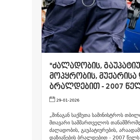
"ᲫᲐᲚᲐᲓᲝᲑᲘᲡ, ᲒᲐᲣᲞᲐᲢᲘ
ᲛᲝᲞᲧᲠᲝᲑᲘᲡ, ᲛᲣᲥᲐᲠᲘᲡᲐ 
ᲑᲠᲐᲚᲓᲔᲑᲘᲗ - 2007 ᲬᲔᲚ
29-01-2026
„
შინაგან საქმეთა სამინისტროს თბი
მთავარი სამმართველოს თანამშრომლ
ძალადობის, გაუპატიურების, არაადამ
დაზიანების ბრალდებით - 2007 წელს 