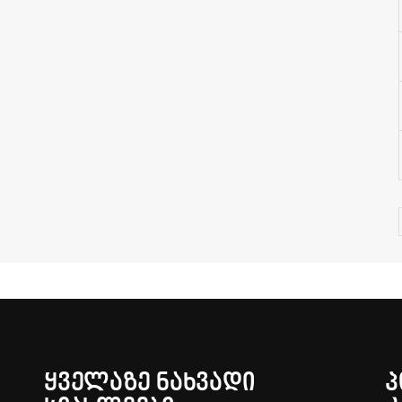
ᲧᲕᲔᲚᲐᲖᲔ ᲜᲐᲮᲕᲐᲓᲘ