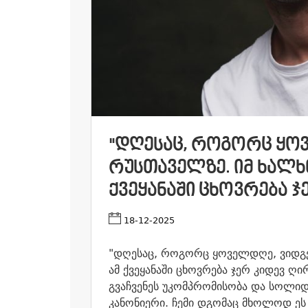
"ᲓᲦᲔᲡᲐᲪ, ᲠᲝᲒᲝᲠᲪ ᲧᲝ
ᲠᲣᲡᲗᲐᲕᲔᲚᲖᲔ. ᲘᲛ ᲮᲐᲚᲮᲗ
ᲥᲕᲔᲧᲐᲜᲐᲨᲘ ᲪᲮᲝᲕᲠᲔᲑᲐ Ჯ
18-12-2025
"დღესაც, როგორც ყოველდღე, ვიდგე
ამ ქვეყანაში ცხოვრება ჯერ კიდევ ღ
გვაჩვენეს უკომპრომისობა და სოლი
კანონიერი. ჩემი დგომაც მხოლოდ ეს 