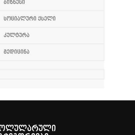
ᲑᲘᲖᲜᲔᲡᲘ
ᲡᲝᲪᲘᲐᲚᲣᲠᲘ ᲥᲡᲔᲚᲘ
ᲙᲣᲚᲢᲣᲠᲐ
ᲛᲔᲓᲘᲪᲘᲜᲐ
ᲞᲝᲚᲣᲚᲐᲠᲣᲚᲘ