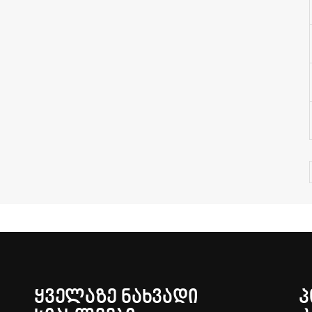
ᲧᲕᲔᲚᲐᲖᲔ ᲜᲐᲮᲕᲐᲓᲘ