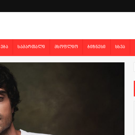
ᲔᲑᲐ
ᲡᲐᲛᲐᲠᲗᲐᲚᲘ
ᲛᲡᲝᲤᲚᲘᲝ
ᲑᲘᲖᲜᲔᲡᲘ
ᲡᲮᲕᲐ