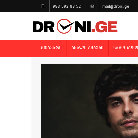
983 592 88 52
mail@droni.ge
ᲛᲗᲐᲕᲐᲠᲘ
ᲐᲮᲐᲚᲘ ᲐᲛᲑᲔᲑᲘ
ᲡᲐᲖᲝᲒᲐᲓᲝ