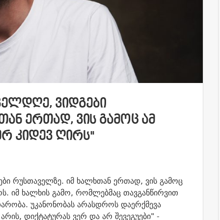
ᲕᲔᲚᲓᲦᲔ, ᲕᲘᲓᲒᲔᲑᲘ
ᲐᲜ ᲔᲠᲗᲐᲓ, ᲕᲘᲡ ᲒᲐᲛᲝᲪ ᲐᲛ
ᲔᲠ ᲙᲘᲓᲔᲕ ᲦᲘᲠᲡ"
ბი რუსთაველზე. იმ ხალხთან ერთად, ვის გამოც
ირს. იმ ხალხის გამო, რომლებმაც თავგანწირვით
დარობა. უკანონობას არასდროს დაერქმევა
არის, დიქტატურას ვერ და არ შევეგუები" -