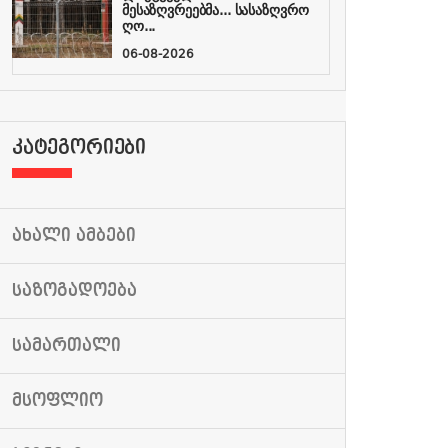
მესაზღვრეებმა... სასაზღვრო
ღო...
06-08-2026
ᲙᲐᲢᲔᲒᲝᲠᲘᲔᲑᲘ
ᲐᲮᲐᲚᲘ ᲐᲛᲑᲔᲑᲘ
ᲡᲐᲖᲝᲒᲐᲓᲝᲔᲑᲐ
ᲡᲐᲛᲐᲠᲗᲐᲚᲘ
ᲛᲡᲝᲤᲚᲘᲝ