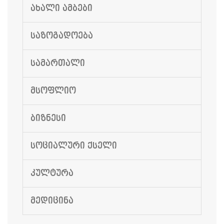
ᲐᲮᲐᲚᲘ ᲐᲛᲑᲔᲑᲘ
ᲡᲐᲖᲝᲒᲐᲓᲝᲔᲑᲐ
ᲡᲐᲛᲐᲠᲗᲐᲚᲘ
ᲛᲡᲝᲤᲚᲘᲝ
ᲑᲘᲖᲜᲔᲡᲘ
ᲡᲝᲪᲘᲐᲚᲣᲠᲘ ᲥᲡᲔᲚᲘ
ᲙᲣᲚᲢᲣᲠᲐ
ᲛᲔᲓᲘᲪᲘᲜᲐ