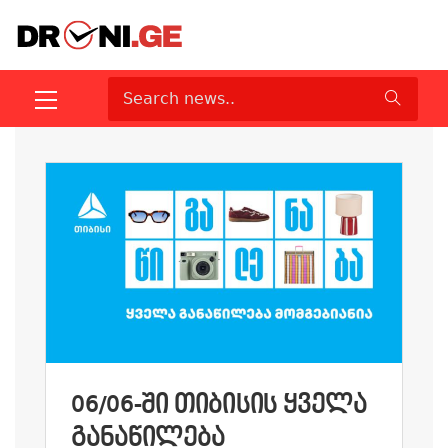
06/06-ᲨᲘ ᲗᲘᲑᲘᲡᲘᲡ ᲧᲕᲔᲚᲐ
ᲒᲐᲜᲐᲬᲘᲚᲔᲑᲐ